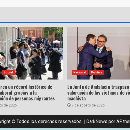
Social
Nacional
Política
rca un récord histórico de
La Junta de Andalucía traspasa 
laboral gracias a la
valoración de las víctimas de vi
ación de personas migrantes
machista
to de 2026
7 de agosto de 2026
right © Todos los derechos reservados.
|
DarkNews
por AF th