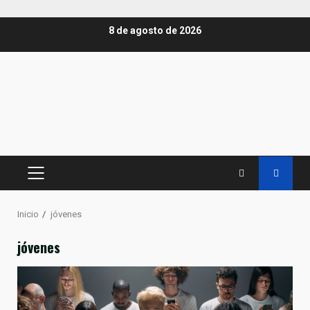
Saltar
8 de agosto de 2026
al
contenido
MENÚ
PRINCIPAL
Inicio
jóvenes
jóvenes