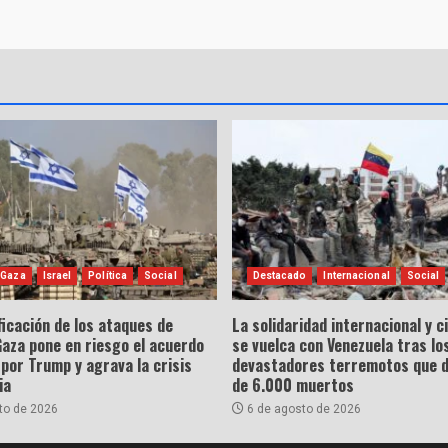
 Gaza
Israel
Política
Social
Destacado
Internacional
Social
ficación de los ataques de
La solidaridad internacional y 
Gaza pone en riesgo el acuerdo
se vuelca con Venezuela tras lo
por Trump y agrava la crisis
devastadores terremotos que 
ia
de 6.000 muertos
to de 2026
6 de agosto de 2026