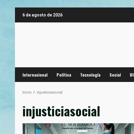
Saltar
6 de agosto de 2026
al
contenido
Internacional
Política
Tecnología
Social
B
Inicio
injusticiasocial
injusticiasocial