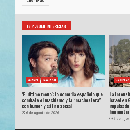
Leer Más
TE PUEDEN INTERESAR
Cultura
Nacional
Guerra en
‘El último mono’: la comedia española que
La intensi
combate el machismo y la “machosfera”
Israel en 
con humor y sátira social
impulsado 
humanitar
6 de agosto de 2026
6 de agos