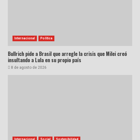
Internacional
Política
Bullrich pide a Brasil que arregle la crisis que Milei creó
insultando a Lula en su propio país
8 de agosto de 2026
Internacional
Social
Sostenibilidad