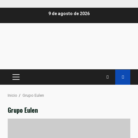
Saltar
9 de agosto de 2026
al
contenido
MENÚ
PRINCIPAL
Inicio
Grupo Eulen
Grupo Eulen