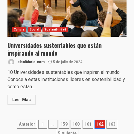
Cultura
Social
Sostenibilidad
Universidades sustentables que están
inspirando al mundo
elsolidario.com
5 de julio de 2024
10 Universidades sustentables que inspiran al mundo.
Conoce a estas instituciones líderes en sostenibilidad y
cómo están...
Leer Más
Paginación
Anterior
1
…
159
160
161
162
163
Siguiente