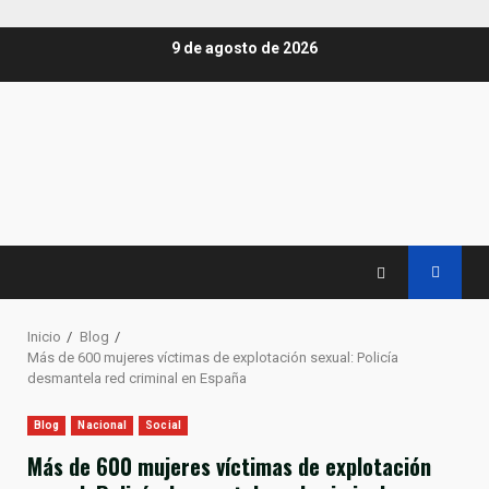
Saltar
9 de agosto de 2026
al
contenido
Inicio
Blog
Más de 600 mujeres víctimas de explotación sexual: Policía
desmantela red criminal en España
Blog
Nacional
Social
Más de 600 mujeres víctimas de explotación