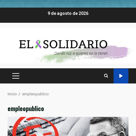
Saltar
9 de agosto de 2026
al
contenido
MENÚ
PRINCIPAL
Inicio
empleopublico
empleopublico