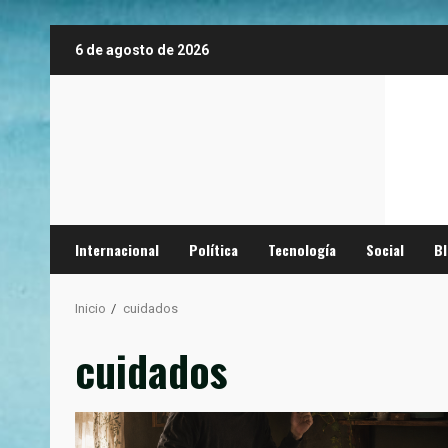
Saltar
6 de agosto de 2026
al
contenido
Internacional
Política
Tecnología
Social
B
Inicio
cuidados
cuidados