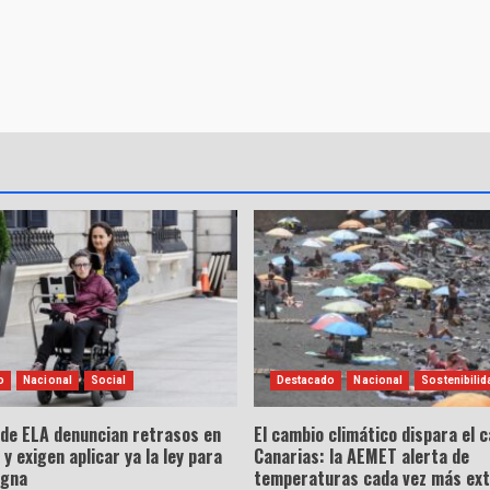
o
Nacional
Social
Destacado
Nacional
Sostenibilid
 de ELA denuncian retrasos en
El cambio climático dispara el c
 y exigen aplicar ya la ley para
Canarias: la AEMET alerta de
igna
temperaturas cada vez más ex