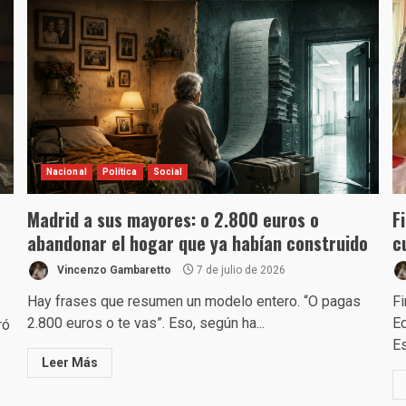
Nacional
Política
Social
Madrid a sus mayores: o 2.800 euros o
F
abandonar el hogar que ya habían construido
c
Vincenzo Gambaretto
7 de julio de 2026
Hay frases que resumen un modelo entero. “O pagas
Fi
2.800 euros o te vas”. Eso, según ha...
Ed
ró
Es
Leer Más