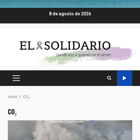
Saltar
8 de agosto de 2026
al
contenido
MENÚ
PRINCIPAL
Inicio
CO₂
CO₂