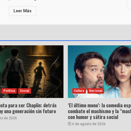
Leer Más
Política
Social
Cultura
Nacional
uta para ser Chaplin: detrás
‘El último mono’: la comedia es
hay una generación sin futuro
combate el machismo y la “mac
con humor y sátira social
to de 2026
6 de agosto de 2026