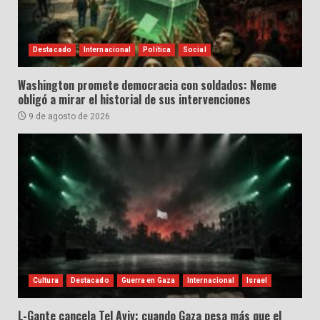
Destacado
Internacional
Política
Social
Washington promete democracia con soldados: Neme
obligó a mirar el historial de sus intervenciones
9 de agosto de 2026
Cultura
Destacado
Guerra en Gaza
Internacional
Israel
L-Gante cancela Tel Aviv: cuando Gaza pesa más que el