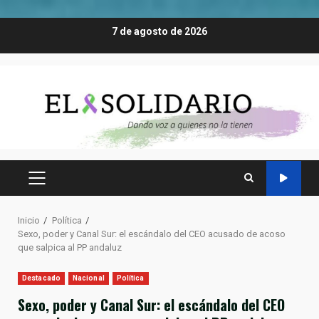
Saltar
7 de agosto de 2026
al
contenido
MENÚ
PRINCIPAL
Inicio
Política
Sexo, poder y Canal Sur: el escándalo del CEO acusado de acoso
que salpica al PP andaluz
Destacado
Nacional
Política
Sexo, poder y Canal Sur: el escándalo del CEO