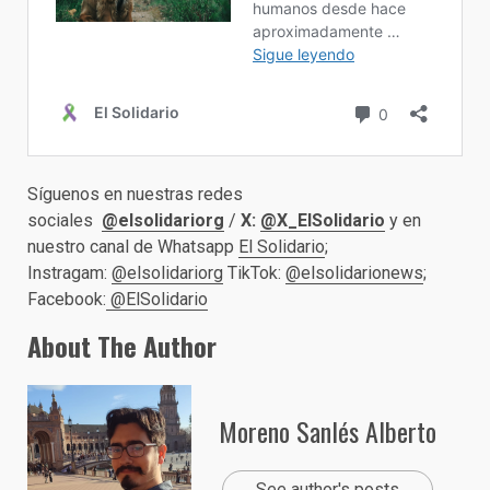
Síguenos en nuestras redes
sociales
@elsolidariorg
/
X:
@X_ElSolidario
y en
nuestro canal de Whatsapp
El Solidario
;
Instragam:
@elsolidariorg
TikTok:
@elsolidarionews
;
Facebook:
@ElSolidario
About The Author
Moreno Sanlés Alberto
See author's posts