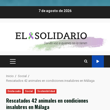
Saltar
7 de agosto de 2026
al
contenido
MENÚ
PRINCIPAL
Inicio
Social
Rescatados 42 animales en condiciones insalubres en Málaga
Destacado
Social
Sostenibilidad
Rescatados 42 animales en condiciones
insalubres en Málaga