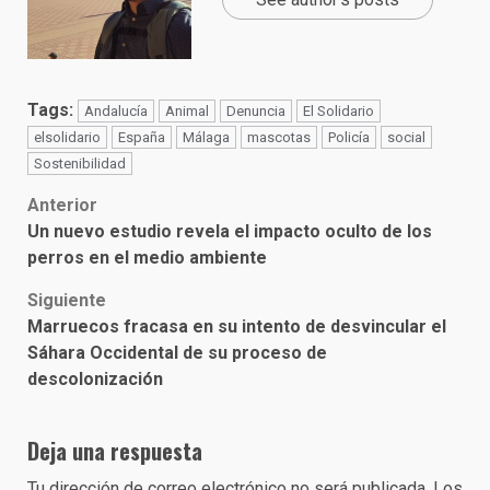
Tags:
Andalucía
Animal
Denuncia
El Solidario
elsolidario
España
Málaga
mascotas
Policía
social
Sostenibilidad
Post
Anterior
Un nuevo estudio revela el impacto oculto de los
navigation
perros en el medio ambiente
Siguiente
Marruecos fracasa en su intento de desvincular el
Sáhara Occidental de su proceso de
descolonización
Deja una respuesta
Tu dirección de correo electrónico no será publicada.
Los