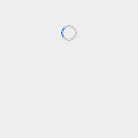
Deja una respuesta
Tu dirección de correo electrónico no será publicada.
Los
campos obligatorios están marcados con
*
Comentario
*
Nombre
*