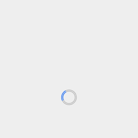
 y los movimientos sociales de trabajadores y migrantes. Actual
, inmigración y viajes.
ás de 42 países.
ndum2025
clave neoliberal celebrado en
Asalto en el Mediterráneo, Is