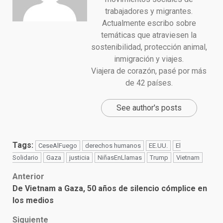
trabajadores y migrantes.
Actualmente escribo sobre
temáticas que atraviesen la
sostenibilidad, protección animal,
inmigración y viajes.
Viajera de corazón, pasé por más
de 42 países.
See author's posts
Tags:
CeseAlFuego
derechos humanos
EE.UU.
El
Solidario
Gaza
justicia
NiñasEnLlamas
Trump
Vietnam
Post
Anterior
De Vietnam a Gaza, 50 años de silencio cómplice en
navigation
los medios
Siguiente