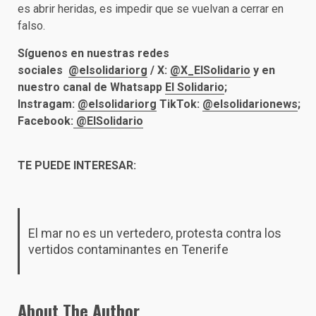
es abrir heridas, es impedir que se vuelvan a cerrar en
falso.
Síguenos en nuestras redes
sociales
@elsolidariorg
/
X:
@X_ElSolidario
y en
nuestro canal de Whatsapp
El Solidario
;
Instragam:
@elsolidariorg
TikTok:
@elsolidarionews
;
Facebook:
@ElSolidario
TE PUEDE INTERESAR:
El mar no es un vertedero, protesta contra los
vertidos contaminantes en Tenerife
About The Author