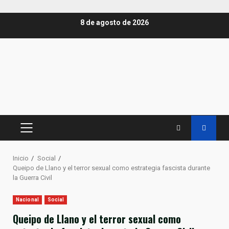
Saltar
8 de agosto de 2026
al
contenido
MENÚ
PRINCIPAL
Inicio
Social
Queipo de Llano y el terror sexual como estrategia fascista durante
la Guerra Civil
Nacional
Social
Queipo de Llano y el terror sexual como