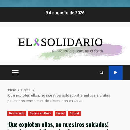
Saltar
9 de agosto de 2026
al
contenido
MENÚ
PRINCIPAL
Inicio
Social
¡Que exploten ellos, no nuestros soldados! Israel usa a civiles
palestinos como escudos humanos en Gaza
Destacado
Guerra en Gaza
Israel
Social
¡Que exploten ellos, no nuestros soldados!