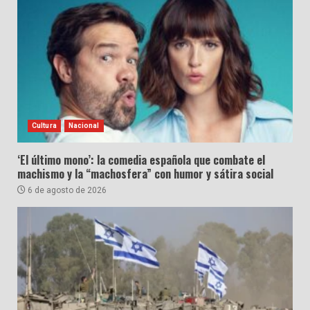
Cultura
Nacional
‘El último mono’: la comedia española que combate el
machismo y la “machosfera” con humor y sátira social
6 de agosto de 2026