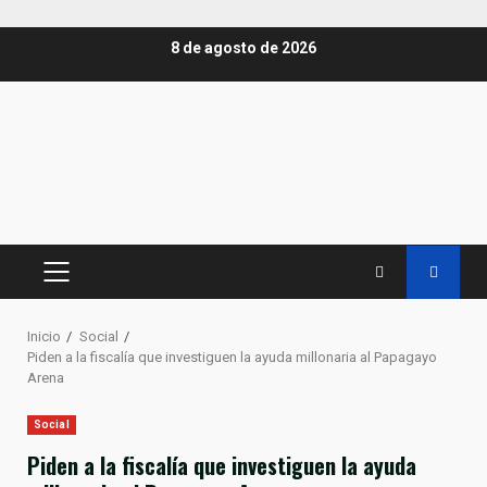
Saltar
8 de agosto de 2026
al
contenido
MENÚ
PRINCIPAL
Inicio
Social
Piden a la fiscalía que investiguen la ayuda millonaria al Papagayo
Arena
Social
Piden a la fiscalía que investiguen la ayuda