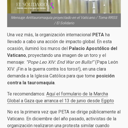
Mensaje Antitauromaquia proyectado en el Vaticano / Toma RRSS
/ El Solidario
Una vez más, la organización internacional
PETA
ha
llevado a cabo una acción de impacto global. En esta
ocasión, iluminó los muros del
Palacio Apostólico del
Vaticano
, proyectando una imagen de un toro y el
mensaje:
“Pope Leo XIV: End War on Bulls!”
(Papa León
XIV: ¡Fin a la guerra contra los toros!), en una clara
demanda a la Iglesia Católica para que tome
posición
contra la tauromaquia
.
Te recomendamos:
Aquí el formulario de la Marcha
Global a Gaza que arranca el 13 de junio desde Egipto
No es la primera vez que PETA se dirige públicamente al
Vaticano. En diciembre del año pasado, activistas de la
organización realizaron una protesta similar cuando