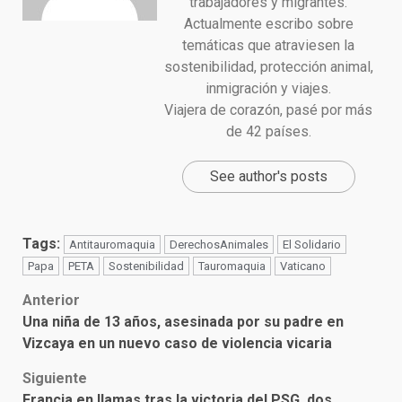
trabajadores y migrantes.
Actualmente escribo sobre
temáticas que atraviesen la
sostenibilidad, protección animal,
inmigración y viajes.
Viajera de corazón, pasé por más
de 42 países.
See author's posts
Tags:
Antitauromaquia
DerechosAnimales
El Solidario
Papa
PETA
Sostenibilidad
Tauromaquia
Vaticano
Post
Anterior
Una niña de 13 años, asesinada por su padre en
navigation
Vizcaya en un nuevo caso de violencia vicaria
Siguiente
Francia en llamas tras la victoria del PSG, dos