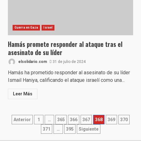
Guerra en Gaza
Israel
Hamás promete responder al ataque tras el
asesinato de su líder
elsolidario.com
31 de julio de 2024
Hamás ha prometido responder al asesinato de su líder
Ismail Haniya, calificando el ataque israelí como una...
Leer Más
Paginación
Anterior
1
…
365
366
367
368
369
370
de
371
…
395
Siguiente