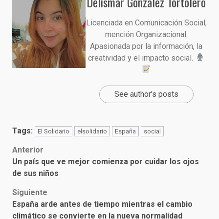
Delismar González Tortolero
Licenciada en Comunicación Social,
mención Organizacional.
Apasionada por la información, la
creatividad y el impacto social.
See author's posts
Tags:
El Solidario
elsolidario
España
social
Post
Anterior
Un país que ve mejor comienza por cuidar los ojos
navigation
de sus niños
Siguiente
España arde antes de tiempo mientras el cambio
climático se convierte en la nueva normalidad