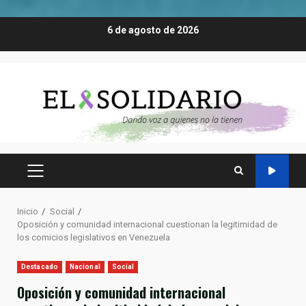
Saltar
6 de agosto de 2026
al
contenido
MENÚ
PRINCIPAL
Inicio
Social
Oposición y comunidad internacional cuestionan la legitimidad de
los comicios legislativos en Venezuela
Destacado
Nacional
Social
Oposición y comunidad internacional