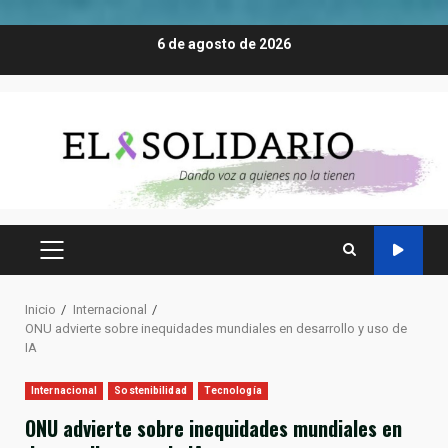
Saltar
6 de agosto de 2026
al
contenido
MENÚ
PRINCIPAL
Inicio
Internacional
ONU advierte sobre inequidades mundiales en desarrollo y uso de
IA
Internacional
Sostenibilidad
Tecnología
ONU advierte sobre inequidades mundiales en