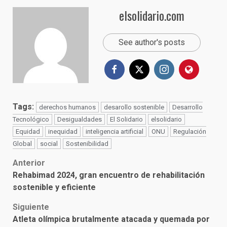
elsolidario.com
See author's posts
Tags:
derechos humanos
desarollo sostenible
Desarrollo
Tecnológico
Desigualdades
El Solidario
elsolidario
Equidad
inequidad
inteligencia artificial
ONU
Regulación
Global
social
Sostenibilidad
Post
Anterior
Rehabimad 2024, gran encuentro de rehabilitación
navigation
sostenible y eficiente
Siguiente
Atleta olímpica brutalmente atacada y quemada por