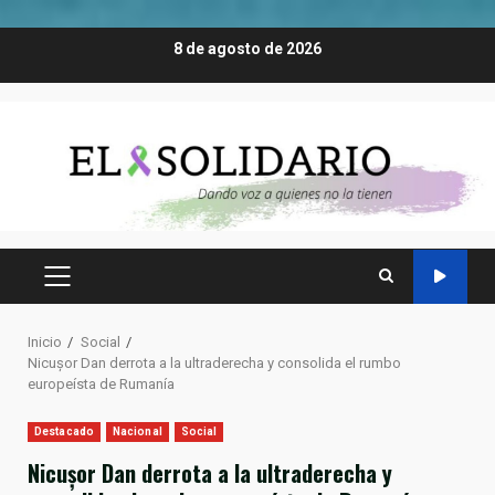
Saltar
8 de agosto de 2026
al
contenido
MENÚ
PRINCIPAL
Inicio
Social
Nicușor Dan derrota a la ultraderecha y consolida el rumbo
europeísta de Rumanía
Destacado
Nacional
Social
Nicușor Dan derrota a la ultraderecha y