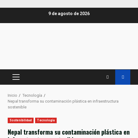
Saltar
9 de agosto de 2026
al
contenido
MENÚ
PRINCIPAL
Inicio
Tecnología
Nepal transforma su contaminación plástica en infraestructura
sostenible
Sostenibilidad
Tecnología
Nepal transforma su contaminación plástica en