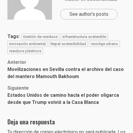
See author's posts
Tags:
Gestión de residuos
infraestructura sostenible
innovación ambiental
Nepal sostenibilidad
reciclaje urbano
residuos plásticos
Post
Anterior
Movilizaciones en Sevilla contra el archivo del caso
navigation
del mantero Mamouth Bakhoum
Siguiente
Estados Unidos de camino hacía el poder oligarca
desde que Trump volvió a la Casa Blanca
Deja una respuesta
Tu dirección de correo electrónico no será publicada.
Los