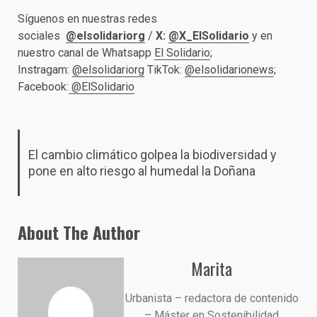
Síguenos en nuestras redes
sociales
@elsolidariorg
/
X:
@X_ElSolidario
y en
nuestro canal de Whatsapp
El Solidario
;
Instragam:
@elsolidariorg
TikTok:
@elsolidarionews
;
Facebook:
@ElSolidario
El cambio climático golpea la biodiversidad y
pone en alto riesgo al humedal la Doñana
About The Author
Marita
Urbanista – redactora de contenido
– Máster en Sostenibilidad