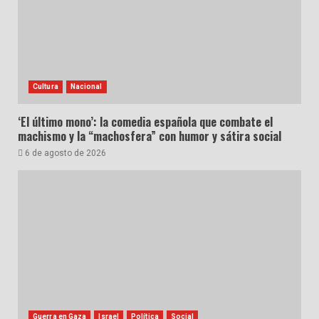
Cultura
Nacional
‘El último mono’: la comedia española que combate el
machismo y la “machosfera” con humor y sátira social
6 de agosto de 2026
Guerra en Gaza
Israel
Política
Social