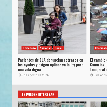
Destacado
Nacional
Social
Destacad
Pacientes de ELA denuncian retrasos en
El cambio 
las ayudas y exigen aplicar ya la ley para
Canarias: 
una vida digna
temperatu
5 de agosto de 2026
5 de agos
TE PUEDEN INTERESAR