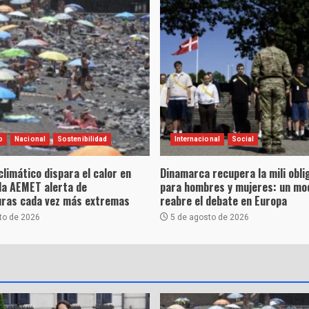
o
Nacional
Sostenibilidad
Internacional
Social
climático dispara el calor en
Dinamarca recupera la mili obli
la AEMET alerta de
para hombres y mujeres: un mo
ras cada vez más extremas
reabre el debate en Europa
to de 2026
5 de agosto de 2026