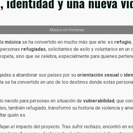
 identidad y una nueva vi
Música sin fronteras
 la
música
se ha convertido en mucho más que arte: es
refugio
a personas
refugiadas
, solicitantes de asilo y voluntarios en u
respeta, sino que se celebra, especialmente para quienes perten
gadas a abandonar sus países por su
orientación sexual
o
ide
ña se ha convertido en uno de los destinos donde estas personas
cto nacido para personas en situación de
vulnerabilidad
, que co
o, también refugiado, transformó su historia de violencia y ame
tar quién es.
ejan el impacto del proyecto. Tras sufrir rechazo, encontró en e