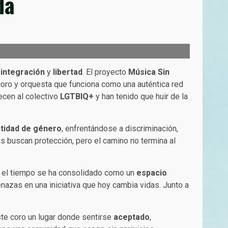
da
,
integración
y
libertad
. El proyecto
Música Sin
n coro y orquesta que funciona como una auténtica red
ecen al colectivo
LGTBIQ+
y han tenido que huir de la
ntidad de género
, enfrentándose a discriminación,
 buscan protección, pero el camino no termina al
n el tiempo se ha consolidado como un
espacio
nazas en una iniciativa que hoy cambia vidas. Junto a
ste coro un lugar donde sentirse
aceptado
,