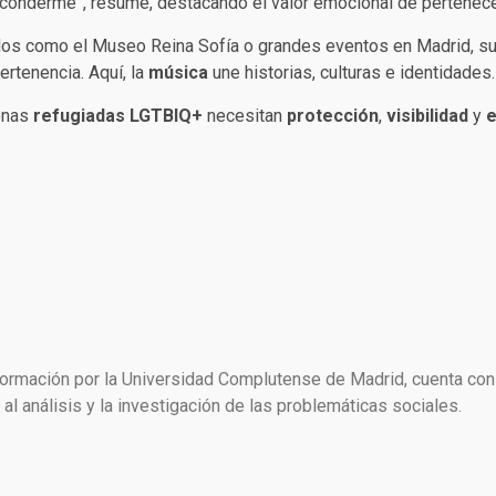
sconderme”, resume, destacando el valor emocional de pertenece
os como el Museo Reina Sofía o grandes eventos en Madrid, su ve
ertenencia. Aquí, la
música
une historias, culturas e identidades.
sonas
refugiadas LGTBIQ+
necesitan
protección
,
visibilidad
y
e
formación por la Universidad Complutense de Madrid, cuenta con
al análisis y la investigación de las problemáticas sociales.