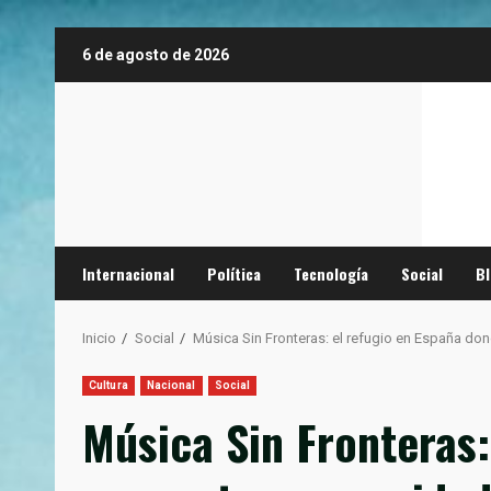
Saltar
6 de agosto de 2026
al
contenido
Internacional
Política
Tecnología
Social
B
Inicio
Social
Música Sin Fronteras: el refugio en España do
Cultura
Nacional
Social
Música Sin Fronteras