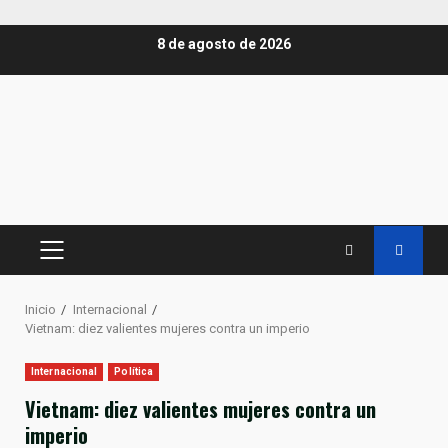
Saltar
8 de agosto de 2026
al
contenido
MENÚ
PRINCIPAL
Inicio
Internacional
Vietnam: diez valientes mujeres contra un imperio
Internacional
Política
Vietnam: diez valientes mujeres contra un
imperio