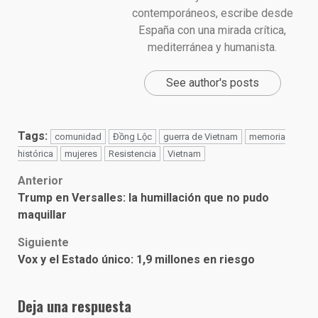
contemporáneos, escribe desde
España con una mirada crítica,
mediterránea y humanista.
See author's posts
Tags:
comunidad
Đồng Lộc
guerra de Vietnam
memoria
histórica
mujeres
Resistencia
Vietnam
Post
Anterior
Trump en Versalles: la humillación que no pudo
navigation
maquillar
Siguiente
Vox y el Estado único: 1,9 millones en riesgo
Deja una respuesta