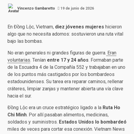
Vincenzo Gambaretto
19 de junio de 2026
En Đồng Lộc, Vietnam,
diez jóvenes mujeres
hicieron
algo que no necesita adornos: sostuvieron una ruta vital
bajo las bombas.
No eran generales ni grandes figuras de guerra.
Eran
voluntarias
. Tenían
entre 17 y 24 años
. Formaban parte
de la Escuadra 4 de la Compañía 552 y trabajaban en uno
de los puntos más castigados por los bombardeos
estadounidenses. Su tarea era reparar caminos, rellenar
cráteres, limpiar zanjas y mantener abierta una vía clave
hacia el sur.
Đồng Lộc era un cruce estratégico ligado a la
Ruta Ho
Chi Minh
. Por allí pasaban alimentos, medicinas,
soldados y suministros.
Estados Unidos lo bombardeó
miles de veces para cortar esa conexión. Vietnam News