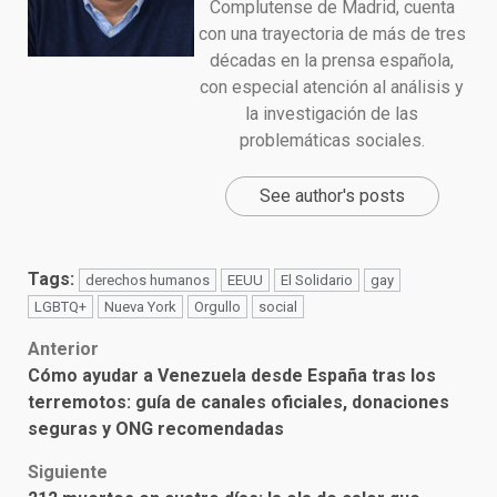
Complutense de Madrid, cuenta
con una trayectoria de más de tres
décadas en la prensa española,
con especial atención al análisis y
la investigación de las
problemáticas sociales.
See author's posts
Tags:
derechos humanos
EEUU
El Solidario
gay
LGBTQ+
Nueva York
Orgullo
social
Post
Anterior
Cómo ayudar a Venezuela desde España tras los
navigation
terremotos: guía de canales oficiales, donaciones
seguras y ONG recomendadas
Siguiente