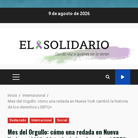
Saltar
9 de agosto de 2026
al
contenido
MENÚ
PRINCIPAL
Inicio
Internacional
Mes del Orgullo: cómo una redada en Nueva York cambió la historia
de los derechos LGBTQ+
Destacado
Internacional
Social
Mes del Orgullo: cómo una redada en Nueva