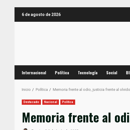
Saltar
6 de agosto de 2026
al
contenido
Internacional
Política
Tecnología
Social
B
Inicio
Política
Memoria frente al odio, justicia frente al olvid
Destacado
Nacional
Política
Memoria frente al odio