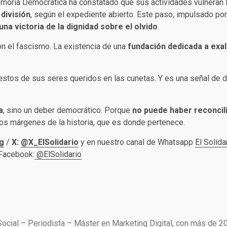
y Memoria Democrática ha constatado que sus actividades vulneran l
división
, según el expediente abierto. Este paso, impulsado po
una victoria de la dignidad sobre el olvido
.
 el fascismo. La existencia de una
fundación dedicada a exalt
restos de sus seres queridos en las cunetas. Y es una señal de d
a
, sino un deber democrático. Porque
no puede haber reconcilia
os márgenes de la historia, que es donde pertenece.
g
/
X:
@X_ElSolidario
y en nuestro canal de Whatsapp
El Solida
 Facebook:
@ElSolidario
Social – Periodista – Máster en Marketing Digital, con más de 2