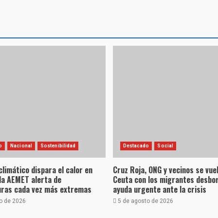
o
Nacional
Sostenibilidad
Destacado
Social
climático dispara el calor en
Cruz Roja, ONG y vecinos se vue
la AEMET alerta de
Ceuta con los migrantes desbo
ras cada vez más extremas
ayuda urgente ante la crisis
o de 2026
5 de agosto de 2026