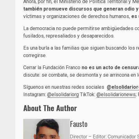
Ahora, por fin, el Ministerio de Política Territorial 
también promueve discursos que generan odio y 
víctimas y organizaciones de derechos humanos,
es 
La democracia no puede permitirse ambigüedades con
fusilados, represaliados y desaparecidos.
Es una burla a las familias que siguen buscando los 
corregirse.
Cerrar la Fundación Franco
no es un acto de censur
discute: se combate, se desmonta y se arrincona en l
Síguenos en nuestras redes sociales
@elsolidarior
Instagram:
@elsolidariorg
TikTok:
@elsolidarionews
;
About The Author
Fausto
Director – Editor: Comunicador 