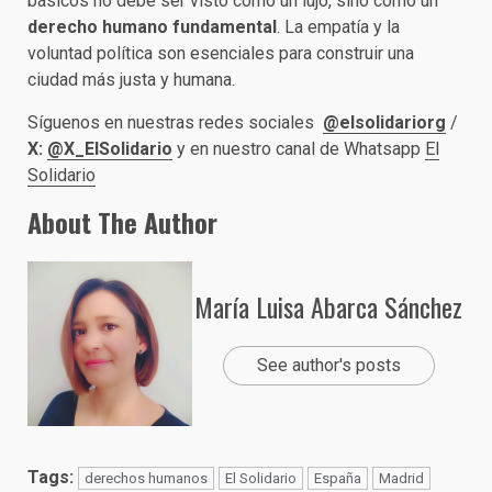
básicos no debe ser visto como un lujo, sino como un
derecho humano fundamental
. La empatía y la
voluntad política son esenciales para construir una
ciudad más justa y humana.
Síguenos en nuestras redes sociales
@elsolidariorg
/
X:
@X_ElSolidario
y en nuestro canal de Whatsapp
El
Solidario
About The Author
María Luisa Abarca Sánchez
See author's posts
Tags:
derechos humanos
El Solidario
España
Madrid