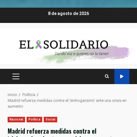
Saltar
8 de agosto de 2026
al
contenido
MENÚ
PRINCIPAL
Inicio
Política
Madrid refuerza medidas contra el ‘sinhogarismo’ ante una crisis en
aumento
Nacional
Política
Social
Madrid refuerza medidas contra el