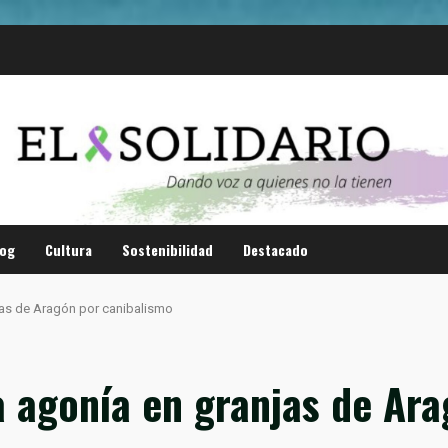
log
Cultura
Sostenibilidad
Destacado
jas de Aragón por canibalismo
a agonía en granjas de Ar