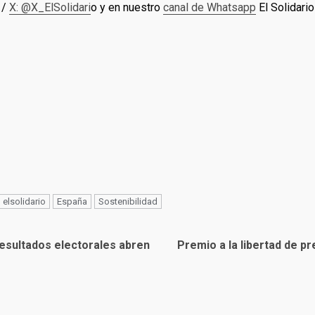
/
X: @X_ElSolidari
o y en nuestro
canal de Whatsapp
El Solidario
elsolidario
España
Sostenibilidad
Resultados electorales abren
Premio a la libertad de p