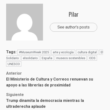
Pilar
See author's posts
Tags:
#MuseumWeek 2025
arte y ecología
cultura digital
El
Solidario
elsolidario
España
museos sostenibles
ODS
UNESCO
Post
Anterior
El Ministerio de Cultura y Correos renuevan su
navigation
apoyo a las librerías de proximidad
Siguiente
Trump dinamita la democracia mientras la
ultraderecha aplaude