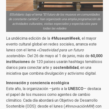
ElSolidario: bajo el lema “El futuro de los museos en comunidades
de constante cambio”, han organizado una amplia programación de
actividades culturales, visitas especiales y espectáculos para
todas las edades
La undécima edición de la
#MuseumWeek
, el mayor
evento cultural global en redes sociales, arranca este
lunes con el lema
«Creatividad para un futuro
sostenible»
. Del 26 de mayo al 1 de junio, más de
60,000
instituciones
de 120 países usarán hashtags temáticos
diarios para conectar arte y
sostenibilidad
, en una
iniciativa que combina divulgación y activismo digital.
Innovación y conciencia ecológica
Este año, la organización —junto a la
UNESCO
— destaca
el papel de los museos como agentes de cambio
climático. Cada día abordará un Objetivo de Desarrollo
Sostenible (ODS): desde el lunes (
#InnovaciónMW
) con