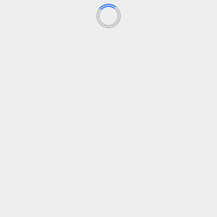
ance
sado impune
El gobierno de Netanyahu e
Los campos obligatorios están marcados con
*