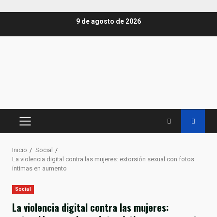
Saltar
9 de agosto de 2026
al
contenido
MENÚ
PRINCIPAL
Inicio
Social
La violencia digital contra las mujeres: extorsión sexual con fotos
íntimas en aumento
Social
La violencia digital contra las mujeres: