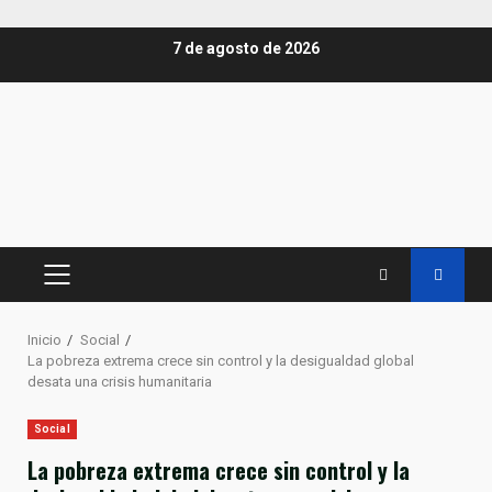
Saltar
7 de agosto de 2026
al
contenido
MENÚ
PRINCIPAL
Inicio
Social
La pobreza extrema crece sin control y la desigualdad global
desata una crisis humanitaria
Social
La pobreza extrema crece sin control y la