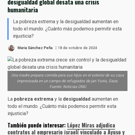
desigualdad global desata una crisis
humanitaria
La pobreza extrema y la desigualdad aumentan en
todo el mundo. ¿Cuánto más podemos permitir esta
injusticia?
Maria Sánchez Peña
18 de octubre de 2024
Una madre prepara comida para sus hijos en el exterior de su casa
improvisada en un campo de refugiados de jan Yunis, Gaza.
Fuente: Noticias ONU
La
pobreza extrema
y la
desigualdad
aumentan en
todo el mundo. ¿Cuánto más podemos permitir esta
injusticia?
También puede interesar:
López Miras adjudica
contratos al empresario israelí vinculado a Ayuso y