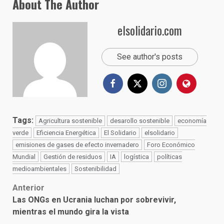
About The Author
elsolidario.com
See author's posts
Tags:
Agricultura sostenible
desarollo sostenible
economía
verde
Eficiencia Energética
El Solidario
elsolidario
emisiones de gases de efecto invernadero
Foro Económico
Mundial
Gestión de residuos
IA
logística
políticas
medioambientales
Sostenibilidad
Post
Anterior
Las ONGs en Ucrania luchan por sobrevivir,
navigation
mientras el mundo gira la vista