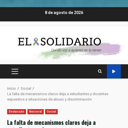
Saltar
8 de agosto de 2026
al
contenido
MENÚ
PRINCIPAL
Inicio
Social
La falta de mecanismos claros deja a estudiantes y docentes
expuestos a situaciones de abuso y discriminación
Destacado
Nacional
Social
La falta de mecanismos claros deja a