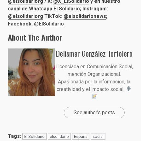
@elsolidariorg
/ X:
@X_ElSolidario
y en nuestro
canal de Whatsapp
El Solidario
; Instragam:
@elsolidariorg
TikTok:
@elsolidarionews
;
Facebook:
@ElSolidario
About The Author
Delismar González Tortolero
Licenciada en Comunicación Social,
mención Organizacional.
Apasionada por la información, la
creatividad y el impacto social.
See author's posts
Tags:
El Solidario
elsolidario
España
social