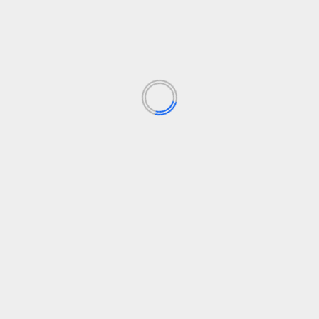
 sociales
¿Por qué se frena la co
Los campos obligatorios están marcados con
*