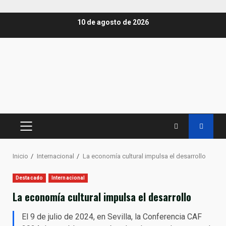
Saltar
10 de agosto de 2026
al
contenido
MENÚ
PRINCIPAL
Inicio
Internacional
La economía cultural impulsa el desarrollo
Destacado
Internacional
La economía cultural impulsa el desarrollo
El 9 de julio de 2024, en Sevilla, la Conferencia CAF