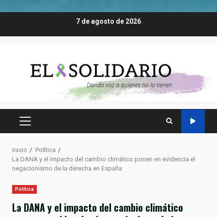
Saltar
7 de agosto de 2026
al
contenido
MENÚ
PRINCIPAL
Inicio
Política
La DANA y el impacto del cambio climático ponen en evidencia el
negacionismo de la derecha en España
Política
La DANA y el impacto del cambio climático