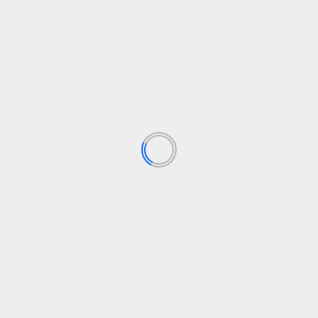
Sostenibilidad
e a protestas masivas
Los campos obligatorios están marcados con
*