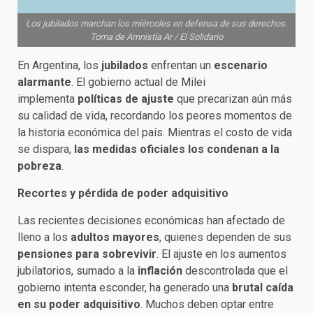
Los jubilados marchan los miércoles en defensa de sus derechos.
Toma de Amnistía Ar / El Solidario
En Argentina, los
jubilados
enfrentan un
escenario
alarmante
. El gobierno actual de Milei
implementa
políticas de ajuste
que precarizan aún más
su calidad de vida, recordando los peores momentos de
la historia económica del país. Mientras el costo de vida
se dispara,
las medidas oficiales los condenan a la
pobreza
.
Recortes y pérdida de poder adquisitivo
Las recientes decisiones económicas han afectado de
lleno a los
adultos mayores
, quienes dependen de sus
pensiones para sobrevivir
. El ajuste en los aumentos
jubilatorios, sumado a la
inflación
descontrolada que el
gobierno intenta esconder, ha generado una
brutal caída
en su poder adquisitivo
. Muchos deben optar entre