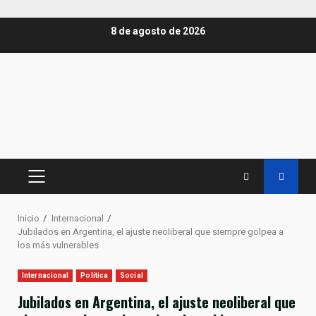
Saltar
8 de agosto de 2026
al
contenido
MENÚ
PRINCIPAL
Inicio
Internacional
Jubilados en Argentina, el ajuste neoliberal que siempre golpea a
los más vulnerables
Internacional
Política
Social
Jubilados en Argentina, el ajuste neoliberal que