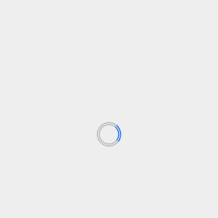
 y los movimientos sociales de trabajadores y migrantes. Actual
, inmigración y viajes.
ás de 42 países.
y despreciada
España planta cara a la L
Los campos obligatorios están marcados con
*