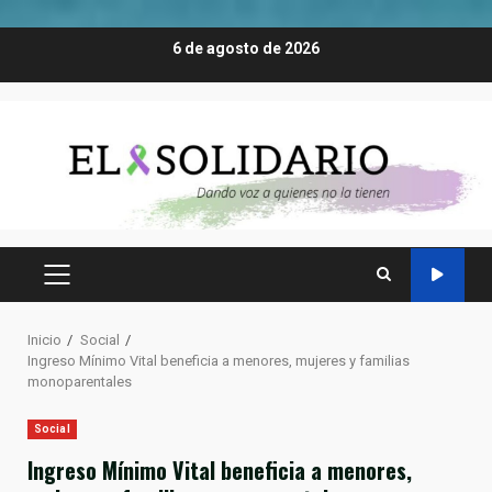
Saltar
6 de agosto de 2026
al
contenido
MENÚ
PRINCIPAL
Inicio
Social
Ingreso Mínimo Vital beneficia a menores, mujeres y familias
monoparentales
Social
Ingreso Mínimo Vital beneficia a menores,