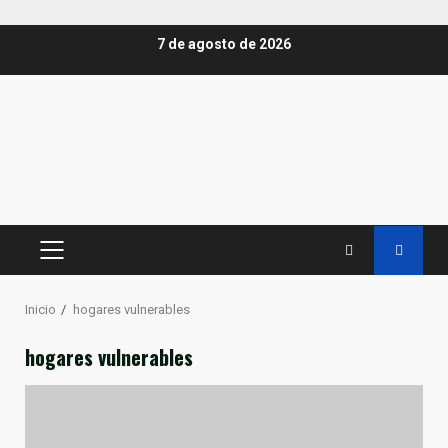
Saltar
7 de agosto de 2026
al
contenido
MENÚ
PRINCIPAL
Inicio
hogares vulnerables
hogares vulnerables