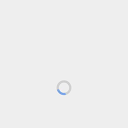
acó la importancia de este avance: “Es pura alegría ver que est
ta hacer”. La tecnología de
escaneo, impresión y modelado 3
das.
a Michael, sino también un hito en la tecnología de prótesis qu
ics está trabajando con grupos de seguros en Alemania para of