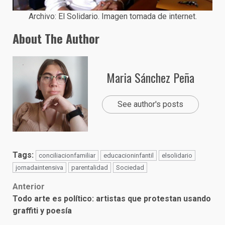
Archivo: El Solidario. Imagen tomada de internet.
About The Author
Maria Sánchez Peña
See author's posts
Tags:
conciliacionfamiliar
educacioninfantil
elsolidario
jornadaintensiva
parentalidad
Sociedad
Post
Anterior
Todo arte es político: artistas que protestan usando
navigation
graffiti y poesía