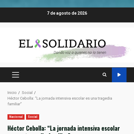
Saltar
7 de agosto de 2026
al
contenido
MENÚ
PRINCIPAL
Inicio
Social
Héctor Cebolla: “La jornada intensiva escolar es una tragedia
familiar”
Nacional
Social
Héctor Cebolla: “La jornada intensiva escolar