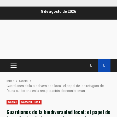
Saltar
8 de agosto de 2026
al
contenido
MENÚ
PRINCIPAL
Inicio
Social
Guardianes de la biodiversidad local: el papel de los refugios de
fauna autóctona en la recuperación de ecosistemas
Social
Sostenibilidad
Guardianes de la biodiversidad local: el papel de